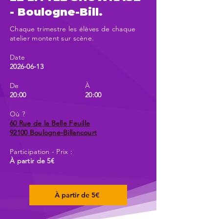
- Boulogne-Bill.
Chaque trimestre les élèves de chaque
atelier montent sur scène.
Date
2026-06-13
De
À
20:00
20:00
Où ?
60 Rue de la Belle Feuille
92100 Boulogne-Billancourt
Participation - Prix :
À partir de 5€
À partir de 5€