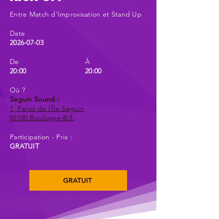
Entre Match d’Improvisation et Stand Up
Date
2026-07-03
De
À
20:00
20:00
Où ?
Seguin Sound :
1, Parvis de l'Île Seguin
92100 Boulogne-Bill
.
Participation - Prix :
GRATUIT
GRATUIT