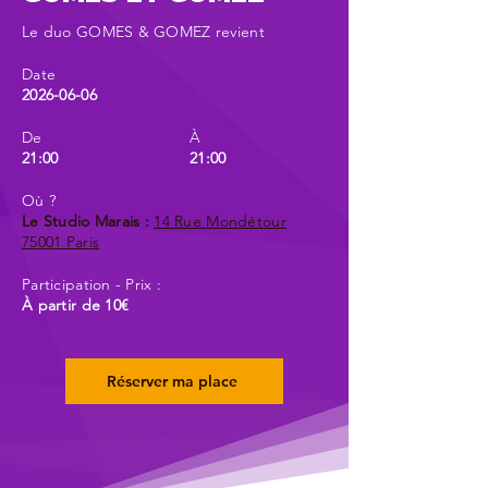
Le duo GOMES & GOMEZ revient
Date
2026-06-06
De
À
21:00
21:00
Où ?
Le Studio Marais :
14 Rue Mondétour
75001 Paris
Participation - Prix :
À partir de 10€
Réserver ma place