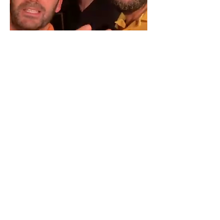
Tarif
Tarif : 12€
Tarif réduit : 10
Réserver ma place
INFORMATIONS ATELIERS