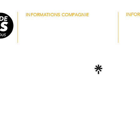
INFOR
INFORMATIONS COMPAGNIE
Sergio
​Lucie
contact@lafabriquedekairos.com
lesat
07 82 10 94 61
‭07 67
La Fabrique de KAIROS