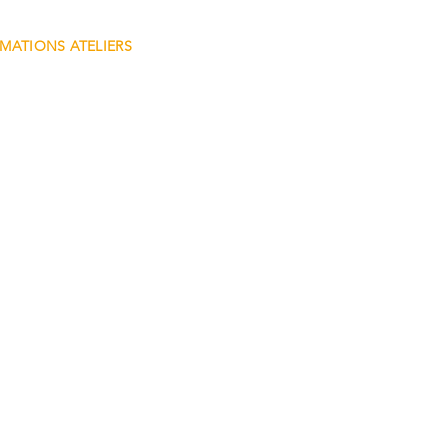
MATIONS ATELIERS
eliers@lafabriquedekairos.com
 67 07 42‬