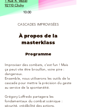
1 Rue R. Véziel
92110 Clichy
10:00
Tarif :
CASCADES IMPROVISÉES
À partir de 69€
17:00
À propos de la
Places restantes :
masterklass
20
Programme
Inscription
Improviser des combats, c’est fun ! Mais
ça peut vite être brouillon, voire pire :
dangereux.
Ensemble, nous utiliserons les outils de la
cascade pour mettre la précision du geste
au service de la spontanéité.
Grégory Loffredo partagera les
fondamentaux du combat scénique :
sécurité, crédibilité des actions,