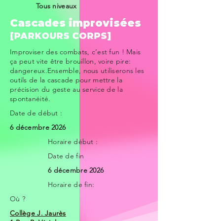
Tous niveaux
Cascades improvisées
[PARKOURS CORPS]
Improviser des combats, c’est fun ! Mais
ça peut vite être brouillon, voire pire:
dangereux.Ensemble, nous utiliserons les
outils de la cascade pour mettre la
précision du geste au service de la
spontanéité.
Date de début :
6 décembre 2026
Horaire début :
Date de fin
6 décembre 2026
Horaire de fin:
Où ?
Collège J. Jaurès