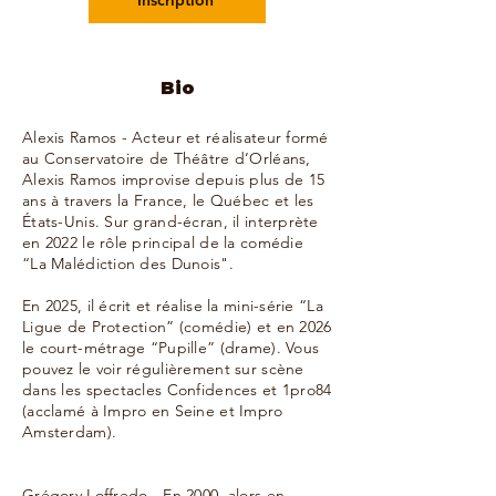
Inscription
Bio
Alexis Ramos - Acteur et réalisateur formé
au Conservatoire de Théâtre d’Orléans,
Alexis Ramos improvise depuis plus de 15
ans à travers la France, le Québec et les
États-Unis. Sur grand-écran, il interprète
en 2022 le rôle principal de la comédie
“La Malédiction des Dunois".
En 2025, il écrit et réalise la mini-série “La
Ligue de Protection” (comédie) et en 2026
le court-métrage “Pupille” (drame). Vous
pouvez le voir régulièrement sur scène
dans les spectacles Confidences et 1pro84
(acclamé à Impro en Seine et Impro
Amsterdam).
Grégory Loffredo - En 2000, alors en