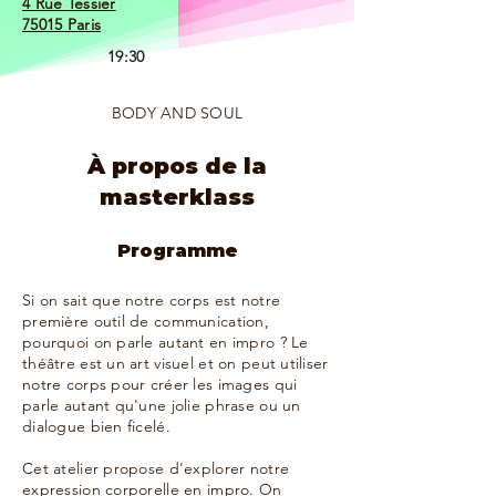
4 Rue Tessier
75015 Paris
19:30
Tarif :
BODY AND SOUL
COMPLET
22:30
À propos de la
Places restantes :
masterklass
12
Programme
LISTE D'ATTENTE
Si on sait que notre corps est notre
première outil de communication,
pourquoi on parle autant en impro ? Le
théâtre est un art visuel et on peut utiliser
notre corps pour créer les images qui
parle autant qu'une jolie phrase ou un
dialogue bien ficelé.
Cet atelier propose d'explorer notre
expression corporelle en impro. On