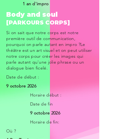
1 an d'impro
Body and soul
[PARKOURS CORPS]
Si on sait que notre corps est notre
première outil de communication,
pourquoi on parle autant en impro ?Le
théâtre est un art visuel et on peut utiliser
notre corps pour créer les images qui
parle autant qu'une jolie phrase ou un
dialogue bien ficelé.
Date de début :
9 octobre 2026
Horaire début :
Date de fin
9 octobre 2026
Horaire de fin:
Où ?