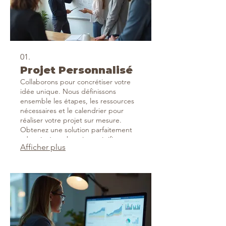
01.
Projet Personnalisé
Collaborons pour concrétiser votre
idée unique. Nous définissons
ensemble les étapes, les ressources
nécessaires et le calendrier pour
réaliser votre projet sur mesure.
Obtenez une solution parfaitement
adaptée à vos besoins spécifiques.
Afficher plus
Ce service assure une approche
ciblée et efficace.