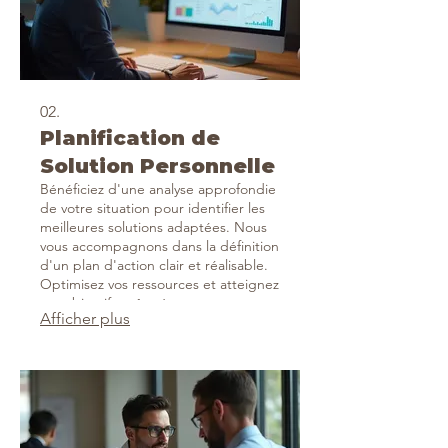
02.
Planification de
Solution Personnelle
Bénéficiez d'une analyse approfondie
de votre situation pour identifier les
meilleures solutions adaptées. Nous
vous accompagnons dans la définition
d'un plan d'action clair et réalisable.
Optimisez vos ressources et atteignez
vos objectifs grâce à un
Afficher plus
accompagnement personnalisé. C'est
l'occasion de trouver la réponse
idéale pour vous.